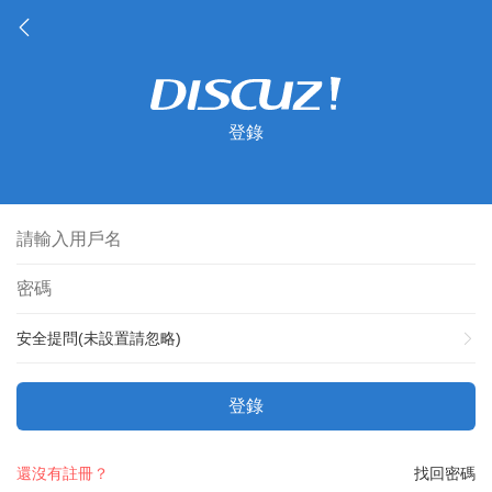
登錄
安全提問(未設置請忽略)
登錄
還沒有註冊？
找回密碼