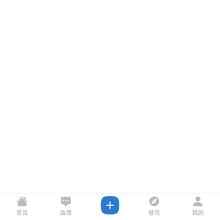
首頁
論壇
發現
我的