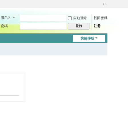
切
換
用戶名
自動登錄
找回密碼
到
寬
密碼
註冊
登錄
版
快捷導航