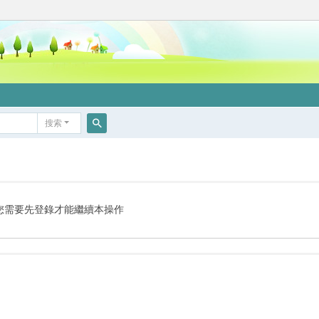
搜索
搜
索
您需要先登錄才能繼續本操作