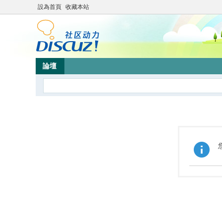
設為首頁
收藏本站
論壇