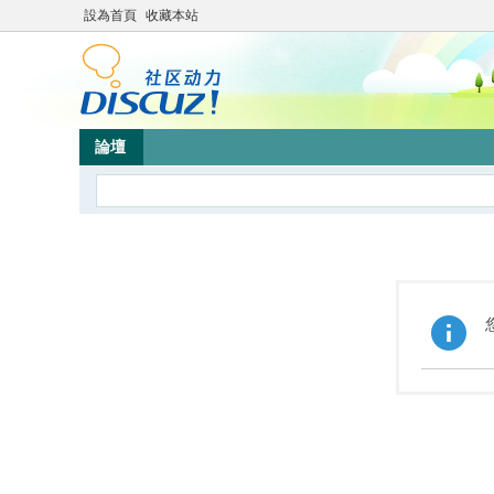
設為首頁
收藏本站
論壇