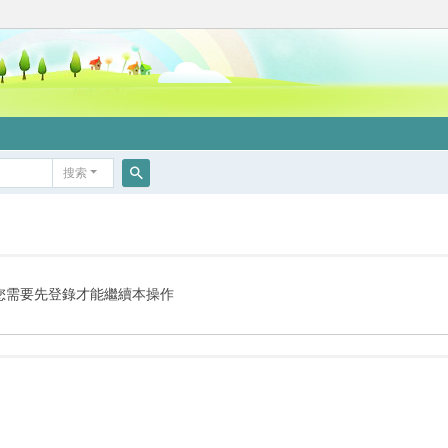
搜索
搜
索
您需要先登錄才能繼續本操作