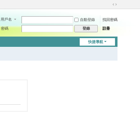
切
換
用戶名
自動登錄
找回密碼
到
寬
密碼
註冊
登錄
版
快捷導航