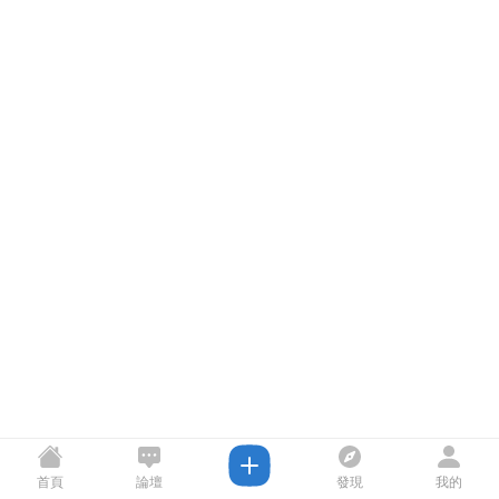
首頁
論壇
發現
我的