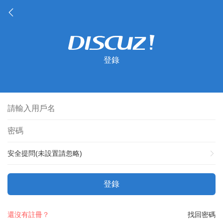
登錄
安全提問(未設置請忽略)
登錄
還沒有註冊？
找回密碼