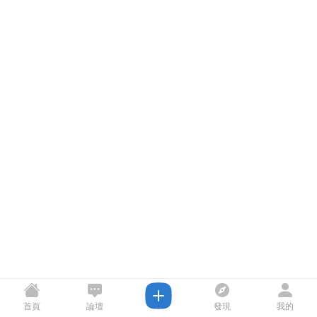
首頁
論壇
發現
我的