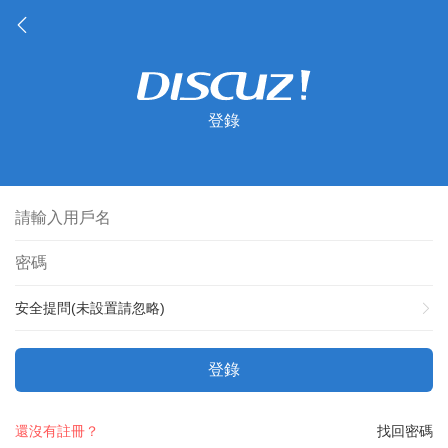
登錄
安全提問(未設置請忽略)
登錄
還沒有註冊？
找回密碼