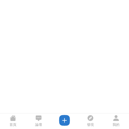
首頁
論壇
發現
我的