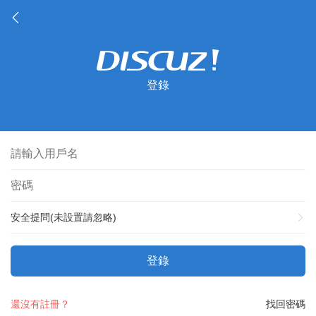
登錄
安全提問(未設置請忽略)
登錄
還沒有註冊？
找回密碼