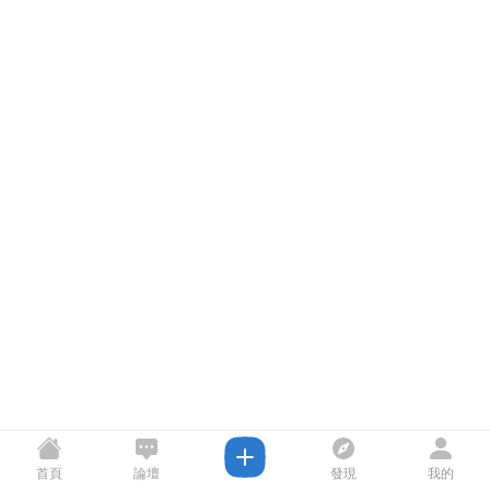
首頁
論壇
發現
我的