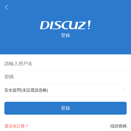
登錄
安全提問(未設置請忽略)
登錄
還沒有註冊？
找回密碼