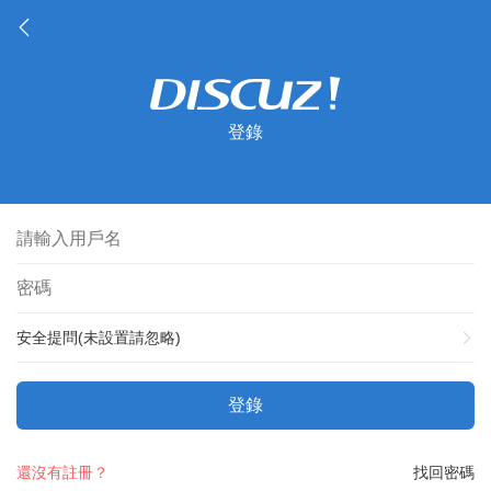
登錄
安全提問(未設置請忽略)
登錄
還沒有註冊？
找回密碼