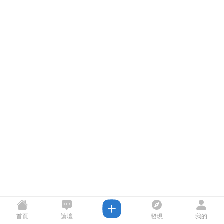
首頁
論壇
發現
我的