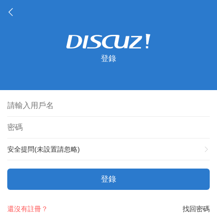
登錄
安全提問(未設置請忽略)
登錄
還沒有註冊？
找回密碼