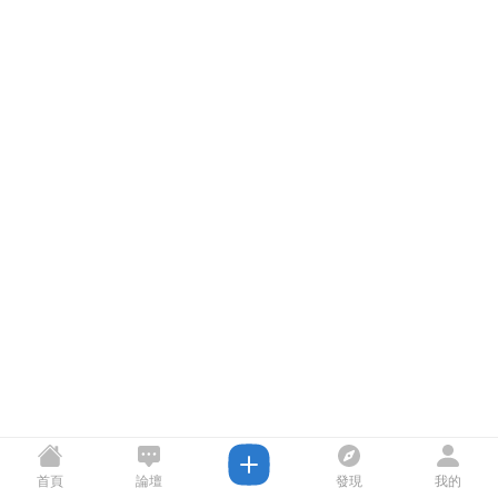
首頁
論壇
發現
我的