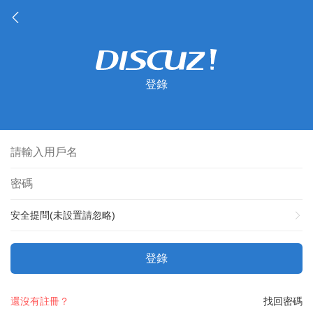
登錄
安全提問(未設置請忽略)
登錄
還沒有註冊？
找回密碼