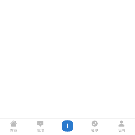
首頁
論壇
發現
我的