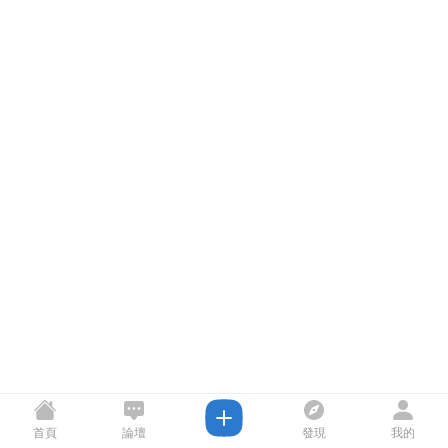
首頁
論壇
發現
我的