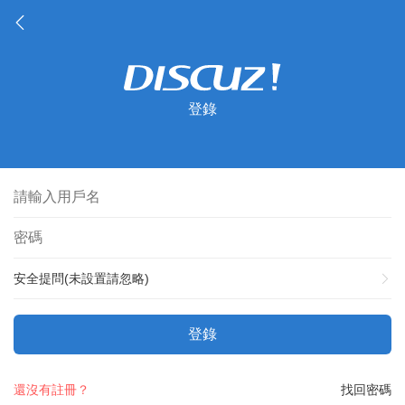
登錄
安全提問(未設置請忽略)
登錄
還沒有註冊？
找回密碼