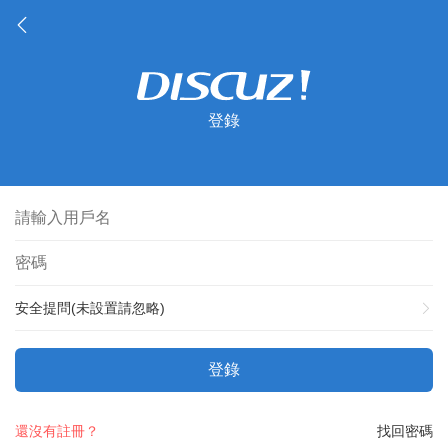
登錄
安全提問(未設置請忽略)
登錄
還沒有註冊？
找回密碼