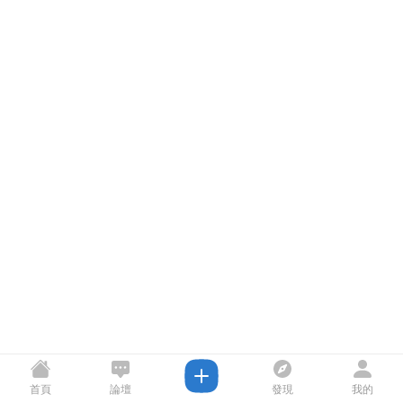
首頁
論壇
發現
我的