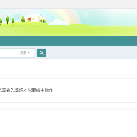
搜索
搜
索
您需要先登錄才能繼續本操作