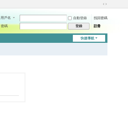
切
換
用戶名
自動登錄
找回密碼
到
寬
密碼
註冊
登錄
版
快捷導航