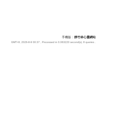
手機版
|
靜竹林心靈網站
GMT+8, 2026-8-9 00:37
, Processed in 0.063220 second(s), 8 queries .