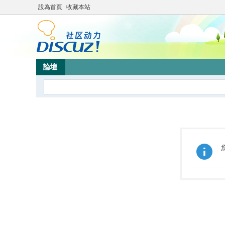
設為首頁
收藏本站
論壇