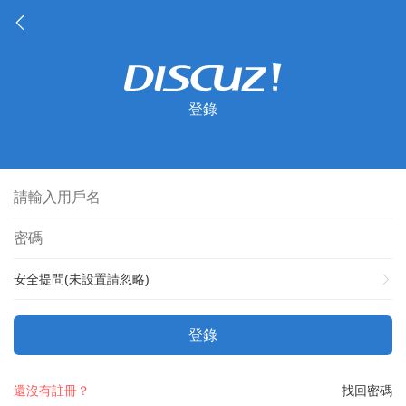
登錄
安全提問(未設置請忽略)
登錄
還沒有註冊？
找回密碼