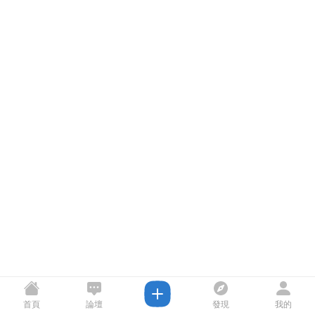
首頁
論壇
發現
我的