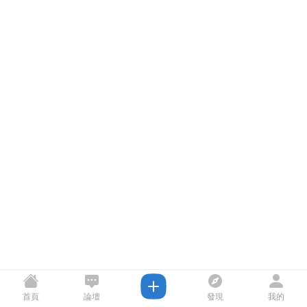
首頁
論壇
發現
我的