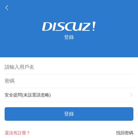
登錄
安全提問(未設置請忽略)
登錄
還沒有註冊？
找回密碼