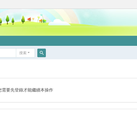
搜索
搜
索
您需要先登錄才能繼續本操作