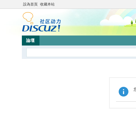
設為首頁
收藏本站
論壇