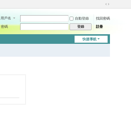
切
換
用戶名
自動登錄
找回密碼
到
寬
密碼
註冊
登錄
版
快捷導航