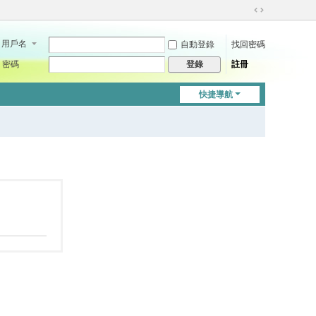
切
換
用戶名
自動登錄
找回密碼
到
寬
密碼
註冊
登錄
版
快捷導航