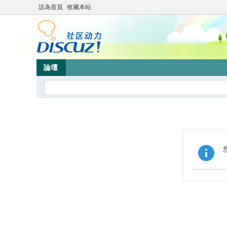
設為首頁
收藏本站
論壇