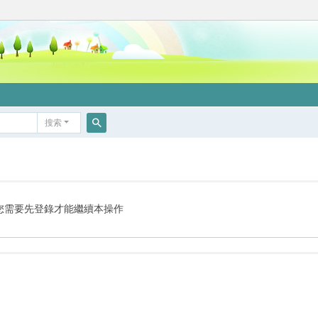
搜索
搜
索
您需要先登錄才能繼續本操作