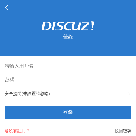
登錄
安全提問(未設置請忽略)
登錄
還沒有註冊？
找回密碼