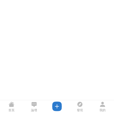
首頁
論壇
發現
我的