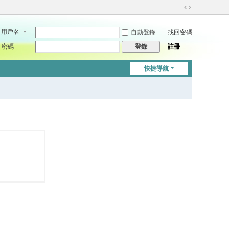
切
換
用戶名
自動登錄
找回密碼
到
寬
密碼
註冊
登錄
版
快捷導航