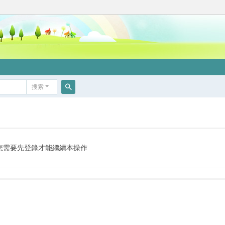
搜索
搜
索
您需要先登錄才能繼續本操作