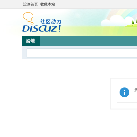
設為首頁
收藏本站
論壇