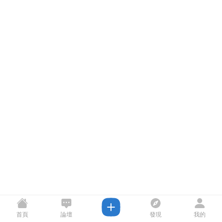
首頁
論壇
發現
我的