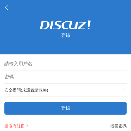
登錄
安全提問(未設置請忽略)
登錄
還沒有註冊？
找回密碼