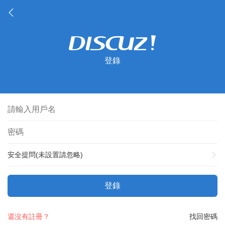
登錄
安全提問(未設置請忽略)
登錄
還沒有註冊？
找回密碼