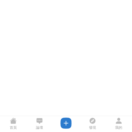
首頁
論壇
發現
我的