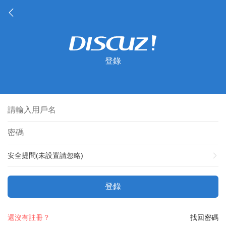
登錄
安全提問(未設置請忽略)
登錄
還沒有註冊？
找回密碼