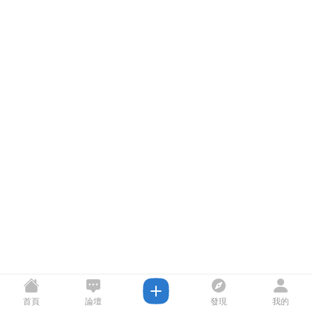
首頁
論壇
發現
我的