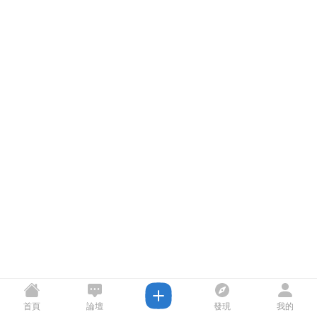
首頁
論壇
發現
我的