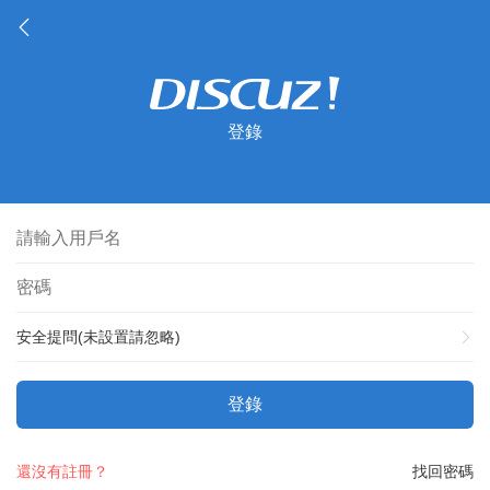
登錄
安全提問(未設置請忽略)
登錄
還沒有註冊？
找回密碼