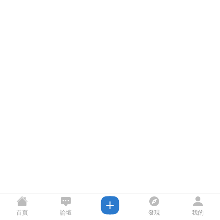
首頁
論壇
發現
我的