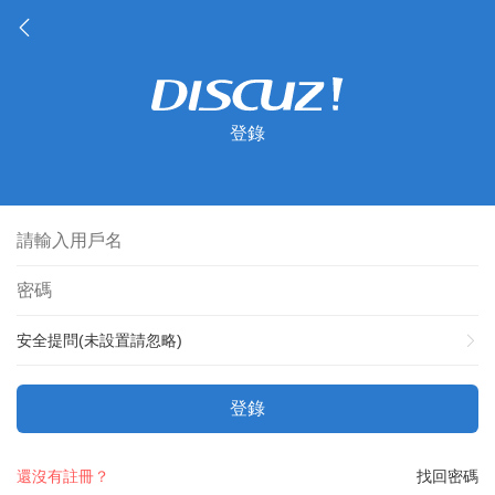
登錄
安全提問(未設置請忽略)
登錄
還沒有註冊？
找回密碼