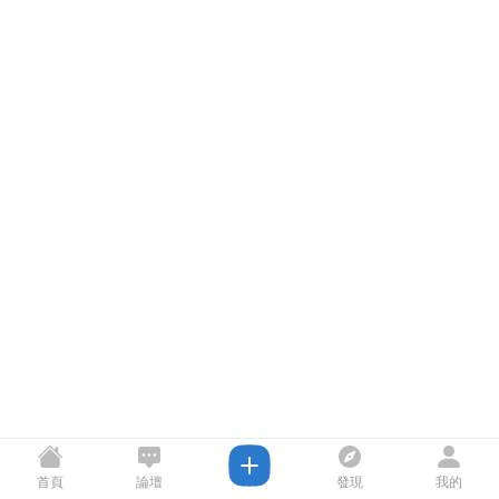
首頁
論壇
發現
我的