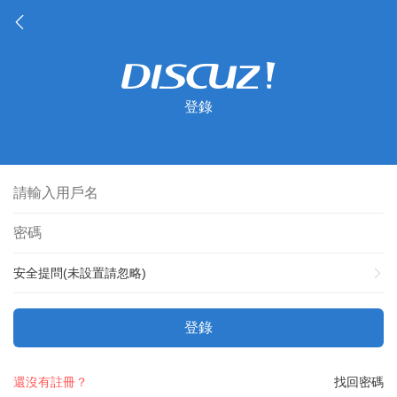
登錄
安全提問(未設置請忽略)
登錄
還沒有註冊？
找回密碼