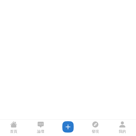
首頁
論壇
發現
我的