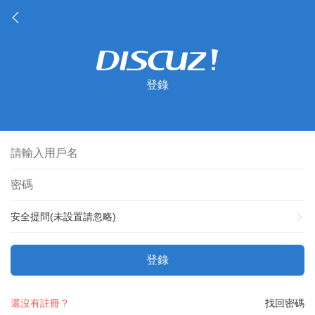
登錄
安全提問(未設置請忽略)
登錄
還沒有註冊？
找回密碼