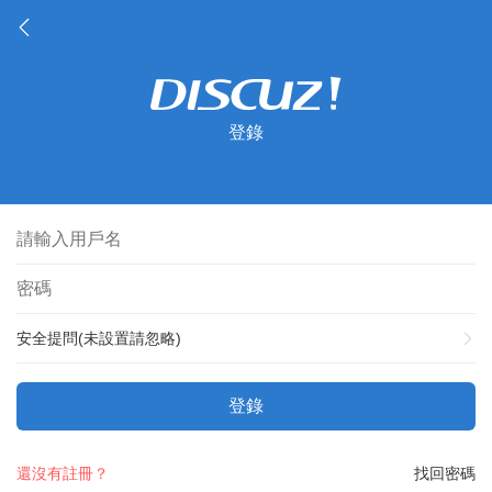
登錄
安全提問(未設置請忽略)
登錄
還沒有註冊？
找回密碼