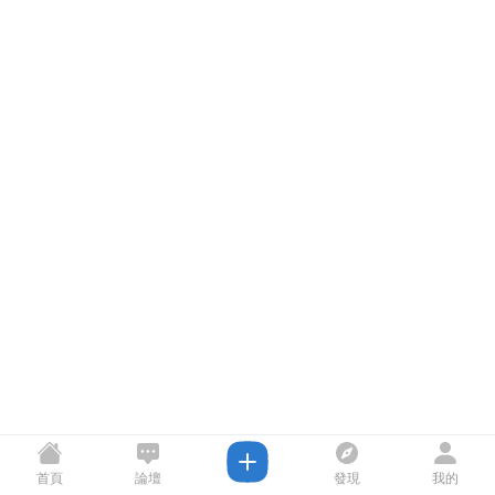
首頁
論壇
發現
我的