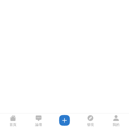
首頁
論壇
發現
我的