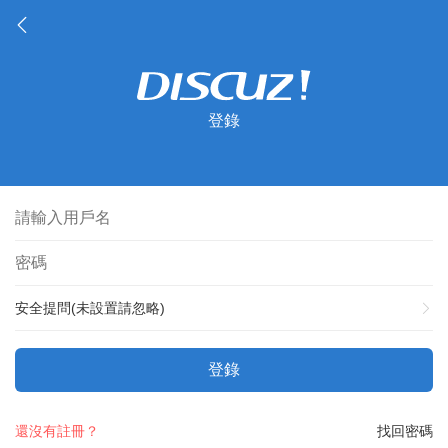
登錄
安全提問(未設置請忽略)
登錄
還沒有註冊？
找回密碼