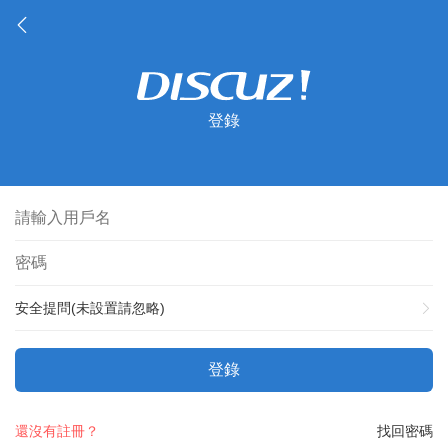
登錄
安全提問(未設置請忽略)
登錄
還沒有註冊？
找回密碼