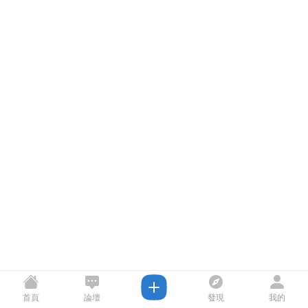
首頁
論壇
發現
我的