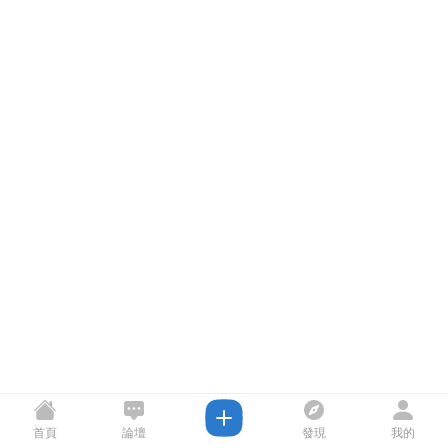
首頁
論壇
發現
我的