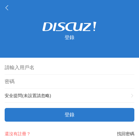
登錄
安全提問(未設置請忽略)
登錄
還沒有註冊？
找回密碼