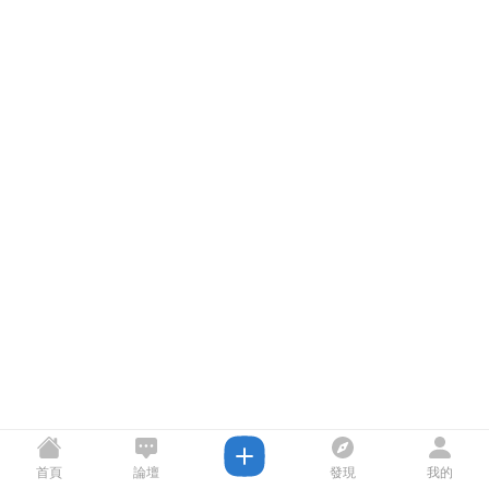
首頁
論壇
發現
我的