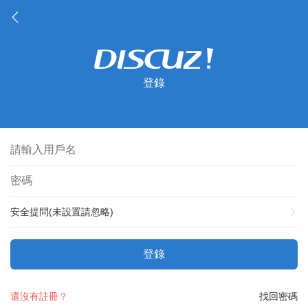
登錄
安全提問(未設置請忽略)
登錄
還沒有註冊？
找回密碼