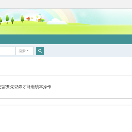
搜索
搜
索
您需要先登錄才能繼續本操作