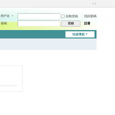
切
換
用戶名
自動登錄
找回密碼
到
寬
密碼
註冊
登錄
版
快捷導航