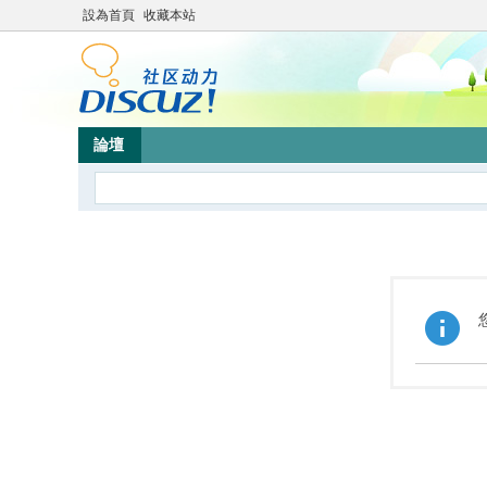
設為首頁
收藏本站
論壇