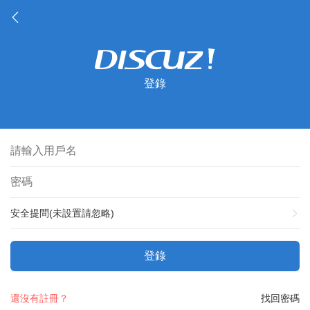
登錄
安全提問(未設置請忽略)
登錄
還沒有註冊？
找回密碼