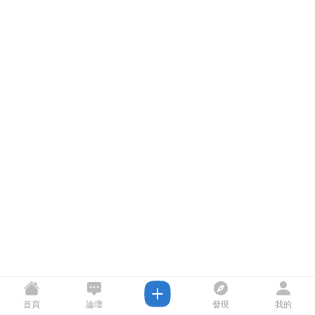
首頁
論壇
發現
我的