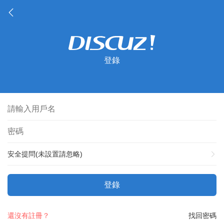
登錄
安全提問(未設置請忽略)
登錄
還沒有註冊？
找回密碼