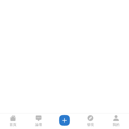
首頁
論壇
發現
我的