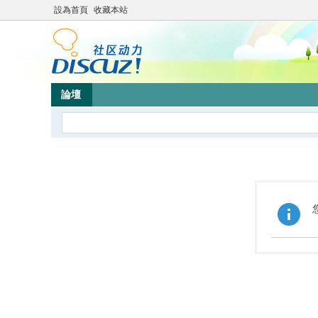
設為首頁
收藏本站
論壇