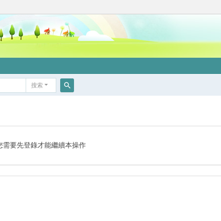
搜索
搜
索
您需要先登錄才能繼續本操作