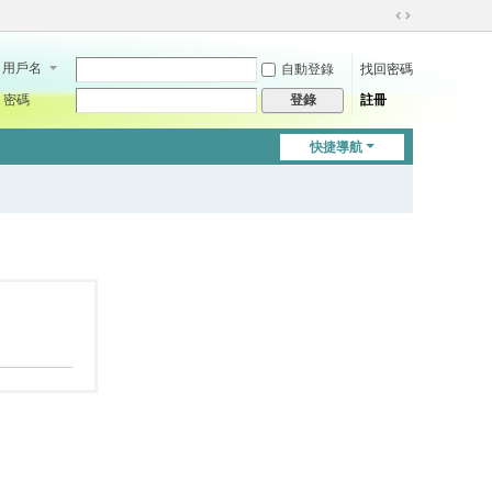
切
換
用戶名
自動登錄
找回密碼
到
寬
密碼
註冊
登錄
版
快捷導航