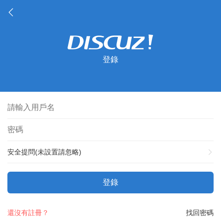
登錄
安全提問(未設置請忽略)
登錄
還沒有註冊？
找回密碼