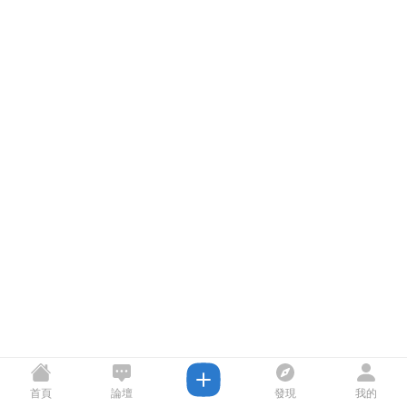
首頁
論壇
發現
我的