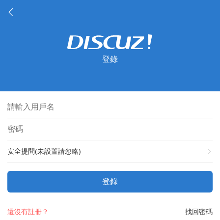
登錄
安全提問(未設置請忽略)
登錄
還沒有註冊？
找回密碼