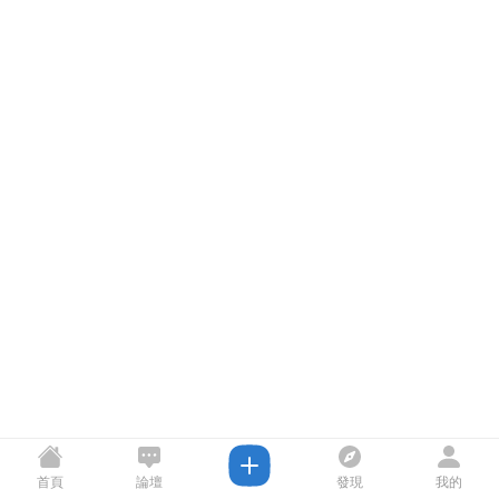
首頁
論壇
發現
我的