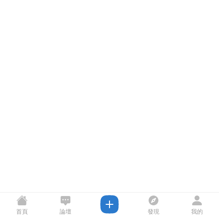
首頁
論壇
發現
我的