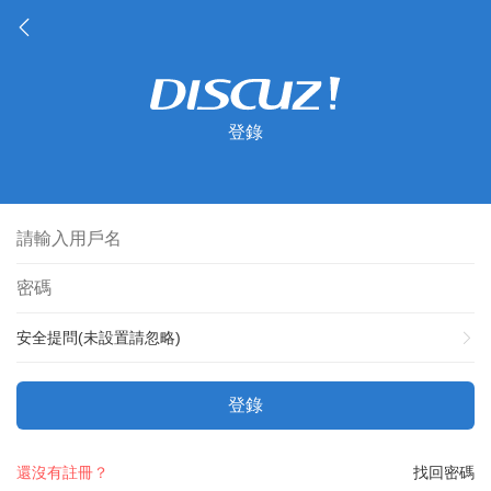
登錄
安全提問(未設置請忽略)
登錄
還沒有註冊？
找回密碼