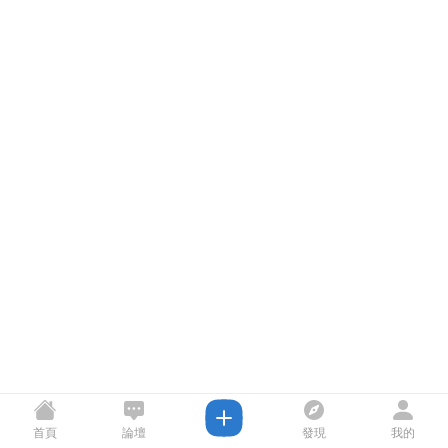
首頁
論壇
發現
我的