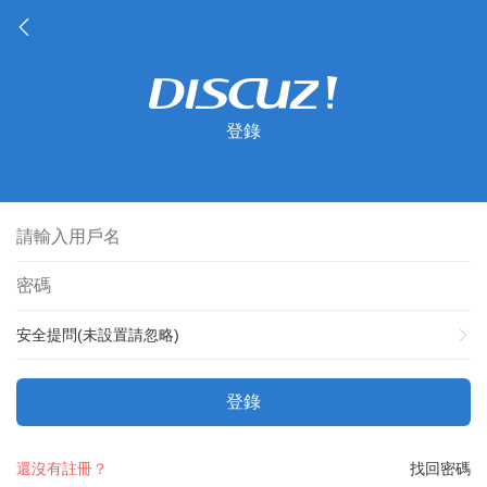
登錄
安全提問(未設置請忽略)
登錄
還沒有註冊？
找回密碼