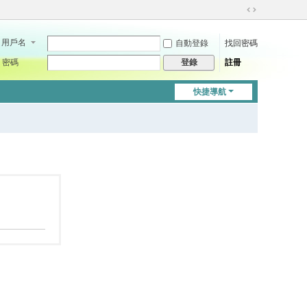
切
換
用戶名
自動登錄
找回密碼
到
寬
密碼
註冊
登錄
版
快捷導航