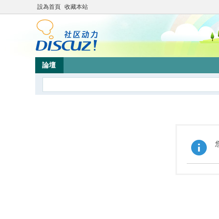
設為首頁
收藏本站
論壇