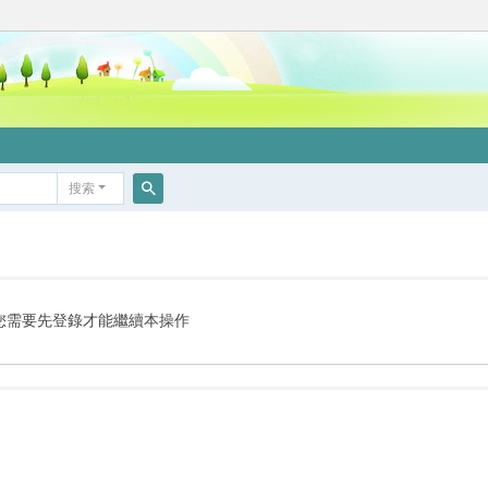
搜索
搜
索
您需要先登錄才能繼續本操作