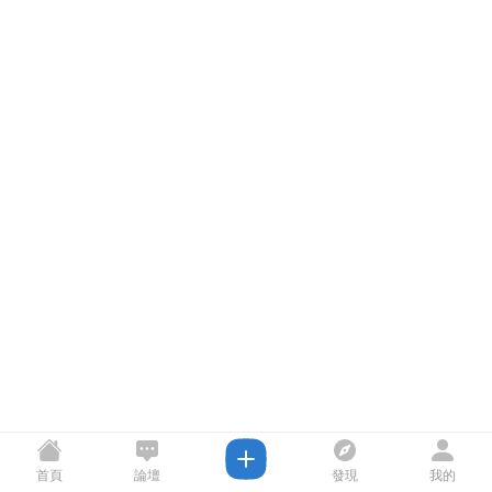
首頁
論壇
發現
我的