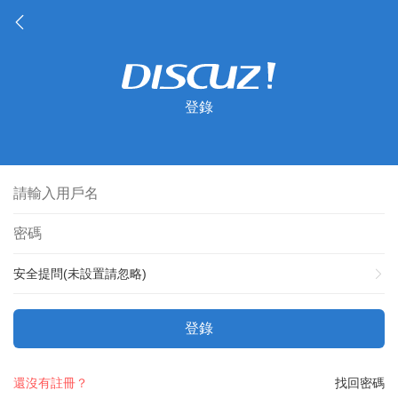
登錄
安全提問(未設置請忽略)
登錄
還沒有註冊？
找回密碼