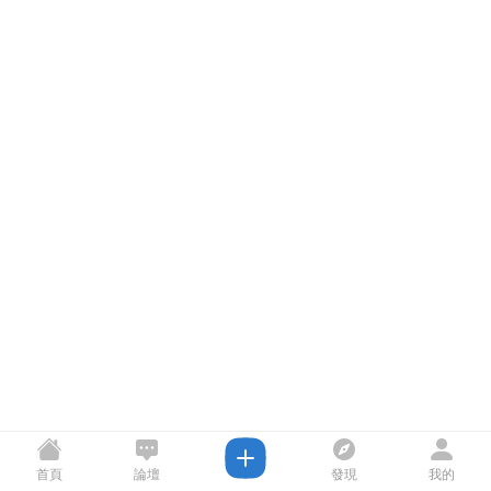
首頁
論壇
發現
我的