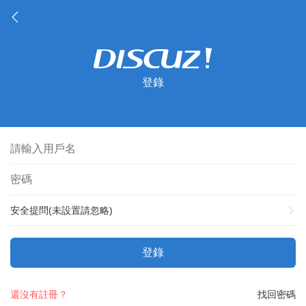
登錄
安全提問(未設置請忽略)
登錄
還沒有註冊？
找回密碼