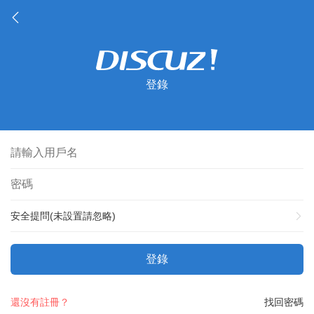
登錄
安全提問(未設置請忽略)
登錄
還沒有註冊？
找回密碼