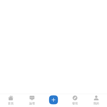
首頁
論壇
發現
我的