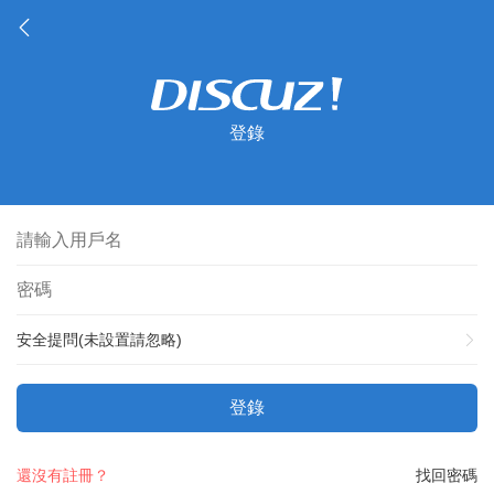
登錄
安全提問(未設置請忽略)
登錄
還沒有註冊？
找回密碼