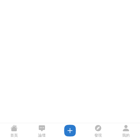
首頁
論壇
發現
我的