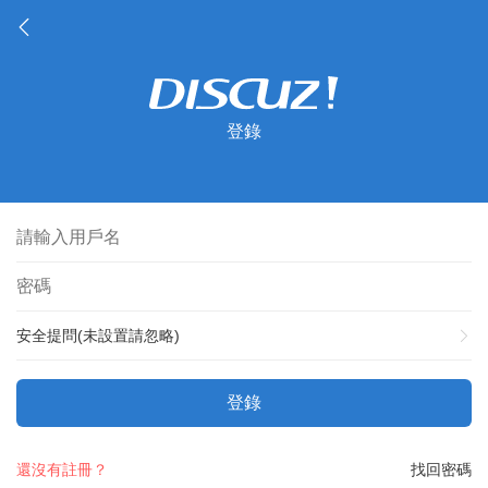
登錄
安全提問(未設置請忽略)
登錄
還沒有註冊？
找回密碼