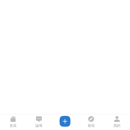
首頁
論壇
發現
我的