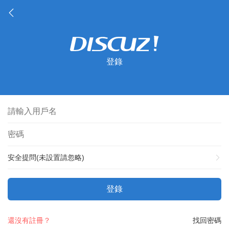
登錄
安全提問(未設置請忽略)
登錄
還沒有註冊？
找回密碼