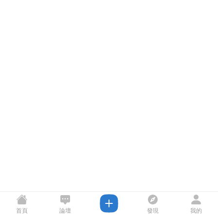
首頁
論壇
發現
我的