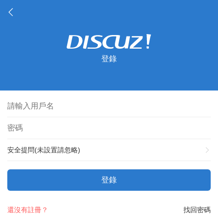
登錄
安全提問(未設置請忽略)
登錄
還沒有註冊？
找回密碼