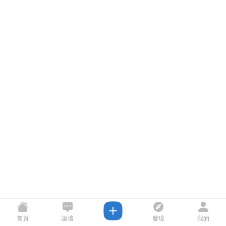
首頁
論壇
發現
我的