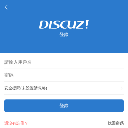
登錄
安全提問(未設置請忽略)
登錄
還沒有註冊？
找回密碼