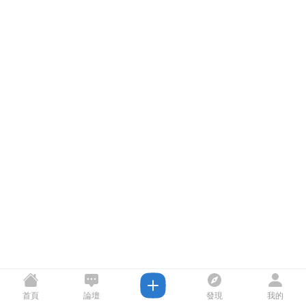
首頁
論壇
發現
我的