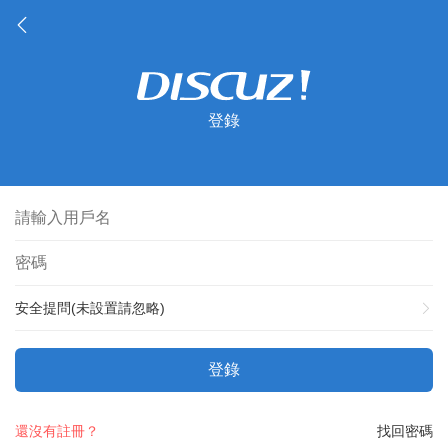
登錄
安全提問(未設置請忽略)
登錄
還沒有註冊？
找回密碼