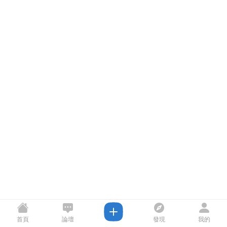
首頁
論壇
發現
我的