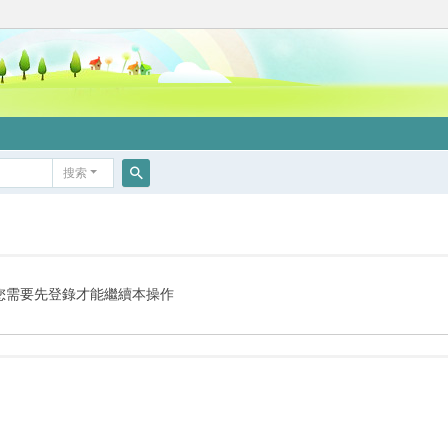
搜索
搜
索
您需要先登錄才能繼續本操作