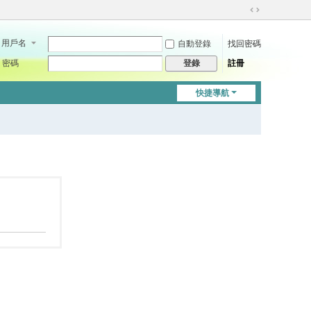
切
換
用戶名
自動登錄
找回密碼
到
寬
密碼
註冊
登錄
版
快捷導航