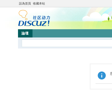
設為首頁
收藏本站
論壇